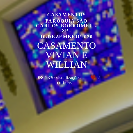
CASAMENTOS
PARÓQUIA SÃO
CARLOS BORROMEU -
SP
10/DEZEMBRO/2020
CASAMENTO
VIVIAN E
WILLIAN
2330
visualizações
2
curtidas