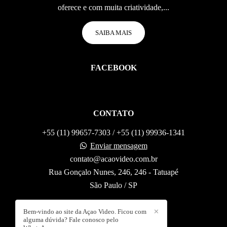
oferece e com muita criatividade,...
SAIBA MAIS
FACEBOOK
CONTATO
+55 (11) 99657-7303 / +55 (11) 99936-1341
Enviar mensagem
contato@acaovideo.com.br
Rua Gonçalo Nunes, 246, 246 - Tatuapé
São Paulo / SP
Bem-vindo ao site da Açao Video. Ficou com
✕
alguma dúvida? Fale conosco pelo