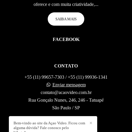
oferece e com muita criatividade,...
SAIBA MAIS
FACEBOOK
CONTATO
+55 (11) 99657-7303 / +55 (11) 99936-1341
Enviar mensagem
contato@acaovideo.com.br
Rua Gonçalo Nunes, 246, 246 - Tatuapé
São Paulo / SP
Bem-vindo ao site da Açao Video. Ficou com
✕
alguma dúvida? Fale conosco pelo